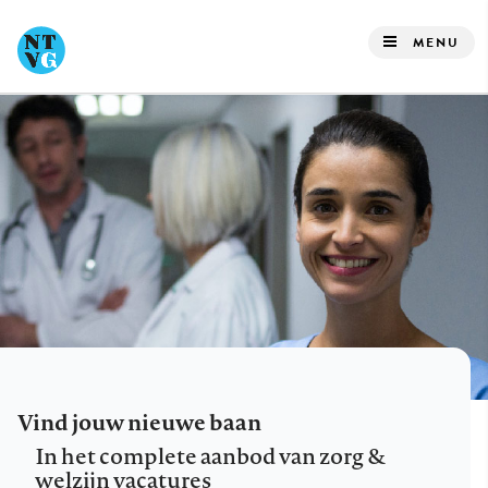
Overslaan
en
MENU
naar
de
inhoud
gaan
Vind jouw nieuwe baan
In het complete aanbod van zorg &
welzijn vacatures