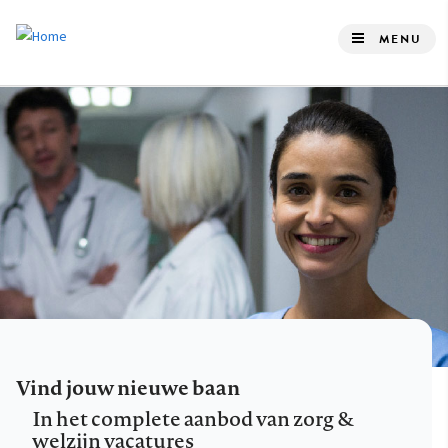
Overslaan
en
MENU
naar
de
inhoud
gaan
Vind jouw nieuwe baan
In het complete aanbod van zorg &
welzijn vacatures