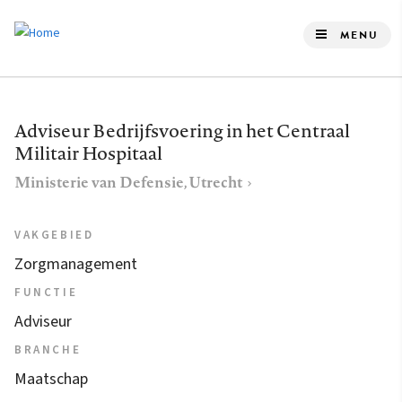
Overslaan
en
MENU
naar
de
inhoud
Adviseur Bedrijfsvoering in het Centraal
gaan
Militair Hospitaal
Ministerie van Defensie, Utrecht
VAKGEBIED
Zorgmanagement
FUNCTIE
Adviseur
BRANCHE
Maatschap