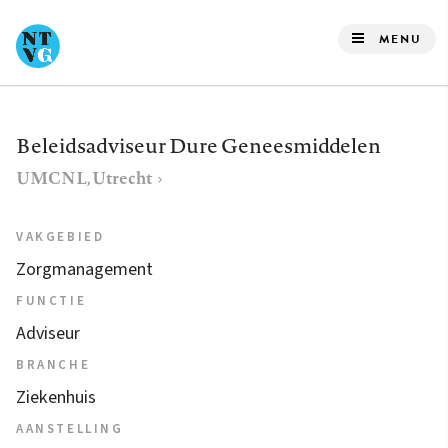
Overslaan
en
MENU
naar
de
inhoud
Beleidsadviseur Dure Geneesmiddelen
gaan
UMCNL, Utrecht
VAKGEBIED
Zorgmanagement
FUNCTIE
Adviseur
BRANCHE
Ziekenhuis
AANSTELLING