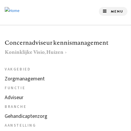
Overslaan
en
MENU
naar
de
inhoud
Concernadviseur kennismanagement
gaan
Koninklijke Visio, Huizen
VAKGEBIED
Zorgmanagement
FUNCTIE
Adviseur
BRANCHE
Gehandicaptenzorg
AANSTELLING