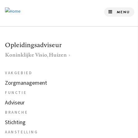
Overslaan
en
MENU
naar
de
inhoud
Opleidingsadviseur
gaan
Koninklijke Visio, Huizen
VAKGEBIED
Zorgmanagement
FUNCTIE
Adviseur
BRANCHE
Stichting
AANSTELLING