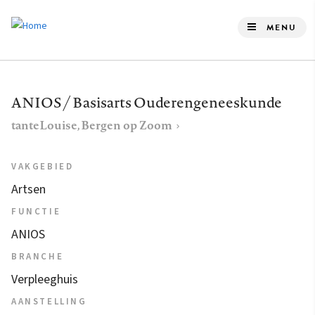
Overslaan
en
MENU
naar
de
inhoud
ANIOS / Basisarts Ouderengeneeskunde
gaan
tanteLouise, Bergen op Zoom
VAKGEBIED
Artsen
FUNCTIE
ANIOS
BRANCHE
Verpleeghuis
AANSTELLING