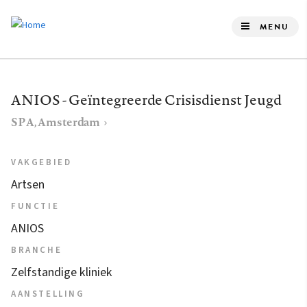
Overslaan
en
MENU
naar
de
inhoud
ANIOS - Geïntegreerde Crisisdienst Jeugd
gaan
SPA, Amsterdam
VAKGEBIED
Artsen
FUNCTIE
ANIOS
BRANCHE
Zelfstandige kliniek
AANSTELLING