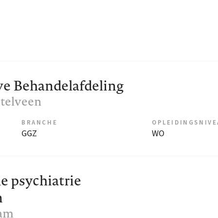
e Behandelafdeling
stelveen
BRANCHE
OPLEIDINGSNIV
GGZ
WO
e psychiatrie
n
dam