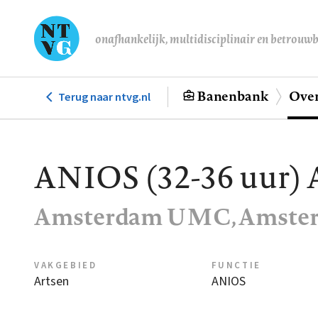
Overslaan
en
onafhankelijk, multidisciplinair en betrouw
naar
de
inhoud
Banenbank
Over
Terug naar ntvg.nl
Hoofdnavigatie
gaan
ANIOS (32-36 uur) A
Amsterdam UMC, Amste
VAKGEBIED
FUNCTIE
Artsen
ANIOS