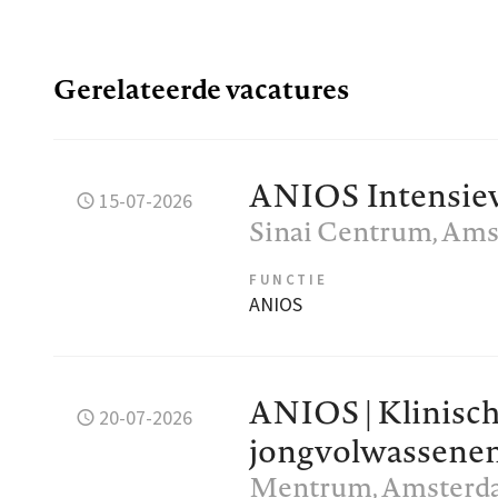
Gerelateerde vacatures
ANIOS Intensiev
15-07-2026
Sinai Centrum
, Am
FUNCTIE
ANIOS
ANIOS | Klinisch
20-07-2026
jongvolwassene
Mentrum
, Amster