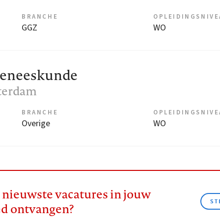
BRANCHE
OPLEIDINGSNIV
GGZ
WO
geneeskunde
terdam
BRANCHE
OPLEIDINGSNIV
Overige
WO
e nieuwste vacatures in jouw
ST
ed ontvangen?