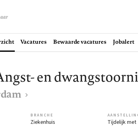
baar
zicht
Vacatures
Bewaarde vacatures
Jobalert
ngst- en dwangstoornis
rdam
BRANCHE
AANSTELLIN
Ziekenhuis
Tijdelijk met