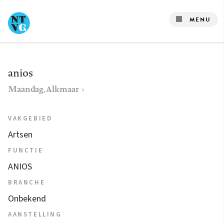
Overslaan
en
MENU
naar
de
inhoud
anios
gaan
Maandag, Alkmaar
VAKGEBIED
Artsen
FUNCTIE
ANIOS
BRANCHE
Onbekend
AANSTELLING