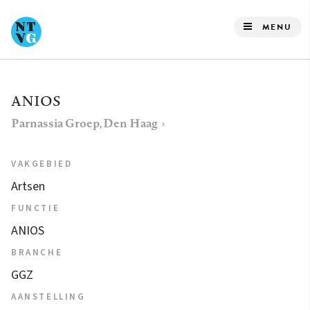
Overslaan
en
MENU
naar
de
inhoud
ANIOS
gaan
Parnassia Groep, Den Haag
VAKGEBIED
Artsen
FUNCTIE
ANIOS
BRANCHE
GGZ
AANSTELLING