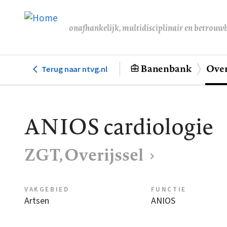
Overslaan
en
onafhankelijk, multidisciplinair en betrouw
naar
de
inhoud
Banenbank
Over
Terug naar ntvg.nl
Hoofdnavigatie
gaan
ANIOS cardiologie
ZGT, Overijssel
VAKGEBIED
FUNCTIE
Artsen
ANIOS