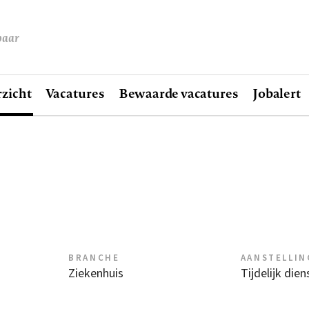
baar
zicht
Vacatures
Bewaarde vacatures
Jobalert
BRANCHE
AANSTELLIN
Ziekenhuis
Tijdelijk die