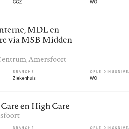
GGZ
WO
nterne, MDL en
ure via MSB Midden
Centrum
, Amersfoort
BRANCHE
OPLEIDINGSNIV
Ziekenhuis
WO
are en High Care
sfoort
BRANCHE
OPLEIDINGSNIV