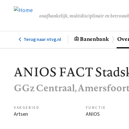
Overslaan
en
onafhankelijk, multidisciplinair en betrouw
naar
de
inhoud
Banenbank
Over
Terug naar ntvg.nl
Hoofdnavigatie
gaan
ANIOS FACT Stads
GGz Centraal, Amersfoor
VAKGEBIED
FUNCTIE
Artsen
ANIOS