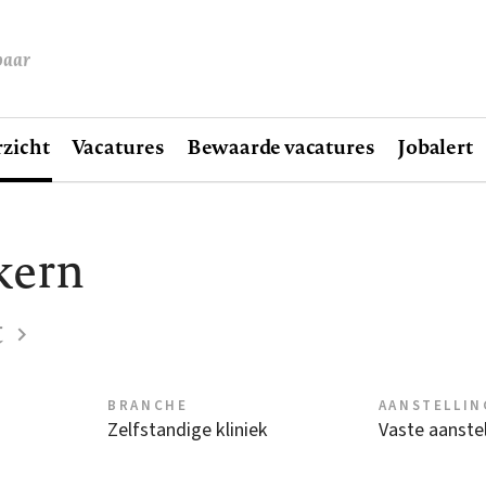
baar
zicht
Vacatures
Bewaarde vacatures
Jobalert
kern
t
BRANCHE
AANSTELLIN
Zelfstandige kliniek
Vaste aanstel