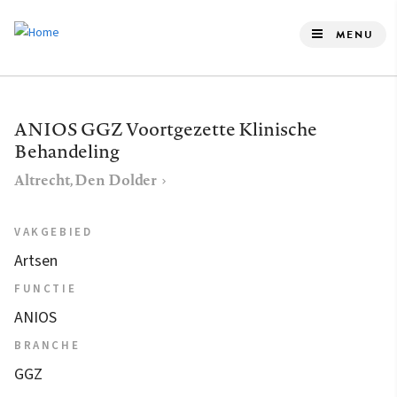
Overslaan
en
MENU
naar
de
inhoud
ANIOS GGZ Voortgezette Klinische
gaan
Behandeling
Altrecht, Den Dolder
VAKGEBIED
Artsen
FUNCTIE
ANIOS
BRANCHE
GGZ