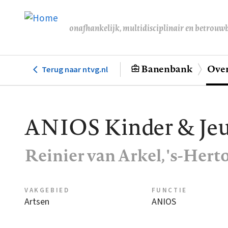
Overslaan
en
onafhankelijk, multidisciplinair en betrouw
naar
de
inhoud
Banenbank
Over
Terug naar ntvg.nl
Hoofdnavigatie
gaan
ANIOS Kinder & Jeu
Reinier van Arkel, 's-Her
VAKGEBIED
FUNCTIE
Artsen
ANIOS