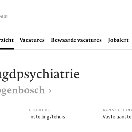
baar
zicht
Vacatures
Bewaarde vacatures
Jobalert
gdpsychiatrie
togenbosch
BRANCHE
AANSTELLIN
Instelling/tehuis
Vaste aanstel