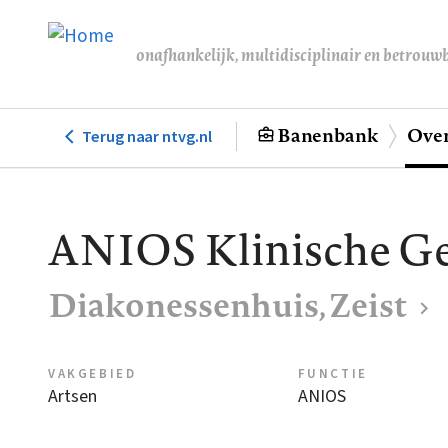
Overslaan
en
onafhankelijk, multidisciplinair en betrouw
naar
de
inhoud
Banenbank
Over
Terug naar ntvg.nl
Hoofdnavigatie
gaan
ANIOS Klinische Ge
Diakonessenhuis, Zeist
VAKGEBIED
FUNCTIE
Artsen
ANIOS