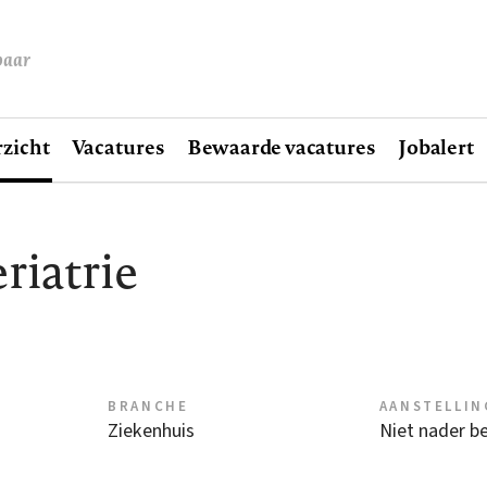
baar
zicht
Vacatures
Bewaarde vacatures
Jobalert
riatrie
BRANCHE
AANSTELLIN
Ziekenhuis
Niet nader b