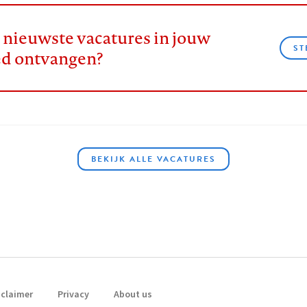
e nieuwste vacatures in jouw
ST
ed ontvangen?
BEKIJK ALLE VACATURES
sclaimer
Privacy
About us