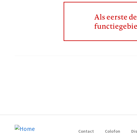
Als eerste d
functiegebi
Contact
Colofon
Di