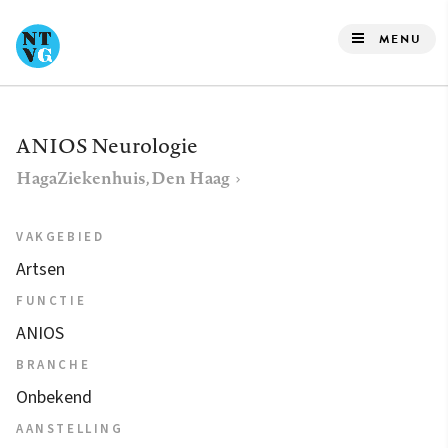
Overslaan
en
MENU
naar
de
inhoud
ANIOS Neurologie
gaan
HagaZiekenhuis, Den Haag
VAKGEBIED
Artsen
FUNCTIE
ANIOS
BRANCHE
Onbekend
AANSTELLING