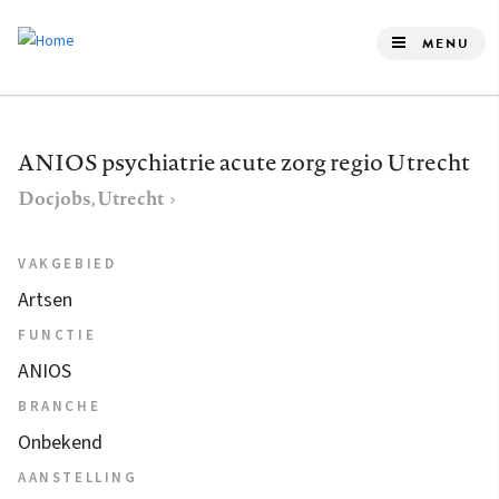
Overslaan
en
MENU
naar
de
inhoud
ANIOS psychiatrie acute zorg regio Utrecht
gaan
Docjobs, Utrecht
VAKGEBIED
Artsen
FUNCTIE
ANIOS
BRANCHE
Onbekend
AANSTELLING