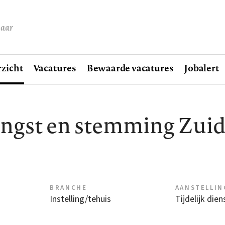
baar
zicht
Vacatures
Bewaarde vacatures
Jobalert
angst en stemming Zui
BRANCHE
AANSTELLIN
Instelling/tehuis
Tijdelijk die