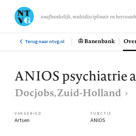
Overslaan
en
onafhankelijk, multidisciplinair en betrouw
naar
de
inhoud
Banenbank
Over
Terug naar ntvg.nl
Hoofdnavigatie
gaan
ANIOS psychiatrie 
Docjobs, Zuid-Holland
VAKGEBIED
FUNCTIE
Artsen
ANIOS