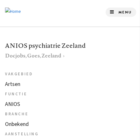
Overslaan
en
MENU
naar
de
inhoud
ANIOS psychiatrie Zeeland
gaan
Docjobs, Goes, Zeeland
VAKGEBIED
Artsen
FUNCTIE
ANIOS
BRANCHE
Onbekend
AANSTELLING