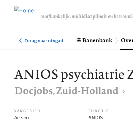
Overslaan
en
onafhankelijk, multidisciplinair en betrouw
naar
de
inhoud
Banenbank
Over
Terug naar ntvg.nl
Hoofdnavigatie
gaan
ANIOS psychiatrie 
Docjobs, Zuid-Holland
VAKGEBIED
FUNCTIE
Artsen
ANIOS