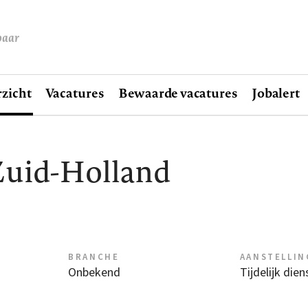
baar
zicht
Vacatures
Bewaarde vacatures
Jobalert
Zuid-Holland
BRANCHE
AANSTELLIN
Onbekend
Tijdelijk die