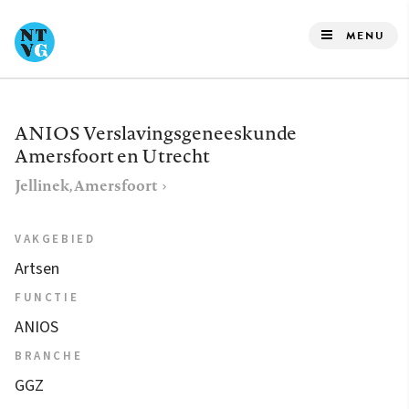
Overslaan
en
MENU
naar
de
inhoud
ANIOS Verslavingsgeneeskunde
gaan
Amersfoort en Utrecht
Jellinek, Amersfoort
VAKGEBIED
Artsen
FUNCTIE
ANIOS
BRANCHE
GGZ