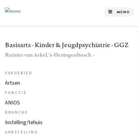
Overslaan
en
MENU
naar
de
inhoud
Basisarts - Kinder & Jeugdpsychiatrie - GGZ
gaan
Reinier van Arkel, 's-Hertogenbosch
VAKGEBIED
Artsen
FUNCTIE
ANIOS
BRANCHE
Instelling/tehuis
AANSTELLING