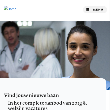
Overslaan
en
MENU
naar
de
inhoud
gaan
Vind jouw nieuwe baan
In het complete aanbod van zorg &
welzijn vacatures