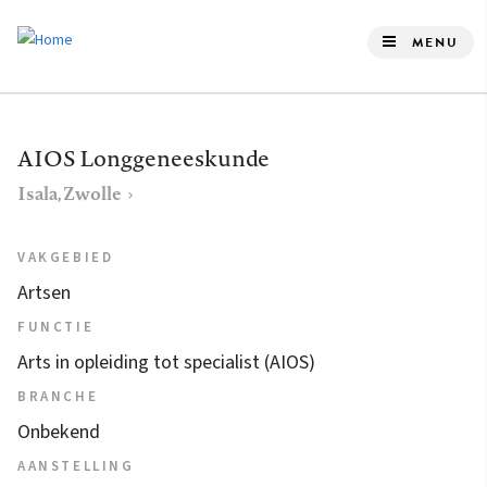
Overslaan
en
MENU
naar
de
inhoud
AIOS Longgeneeskunde
gaan
Isala, Zwolle
VAKGEBIED
Artsen
FUNCTIE
Arts in opleiding tot specialist (AIOS)
BRANCHE
Onbekend
AANSTELLING