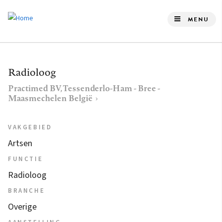
Overslaan
en
MENU
naar
de
inhoud
Radioloog
gaan
Practimed BV, Tessenderlo-Ham - Bree -
Maasmechelen België
VAKGEBIED
Artsen
FUNCTIE
Radioloog
BRANCHE
Overige