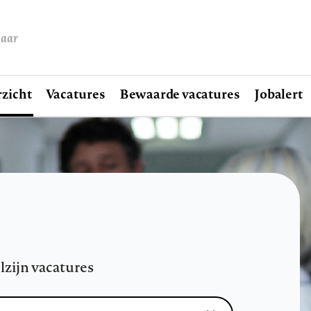
baar
zicht
Vacatures
Bewaarde vacatures
Jobalert
lzijn vacatures