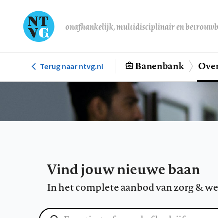
Overslaan
en
onafhankelijk, multidisciplinair en betrouw
naar
de
inhoud
Banenbank
Over
Terug naar ntvg.nl
Hoofdnavigatie
gaan
Vind jouw nieuwe baan
In het complete aanbod van zorg & we