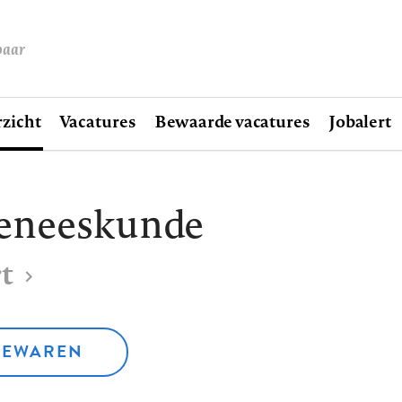
baar
zicht
Vacatures
Bewaarde vacatures
Jobalert
geneeskunde
t
BEWAREN