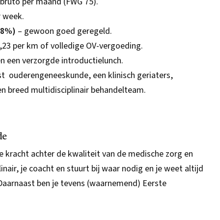
5 bruto per maand (FWG 75).
r week.
(8%)
– gewoon goed geregeld.
,23 per km of volledige OV-vergoeding.
n een verzorgde introductielunch.
st ouderengeneeskunde, een klinisch geriaters,
een breed multidisciplinair behandelteam.
de
e kracht achter de kwaliteit van de medische zorg en
air, je coacht en stuurt bij waar nodig en je weet altijd
. Daarnaast ben je tevens (waarnemend) Eerste