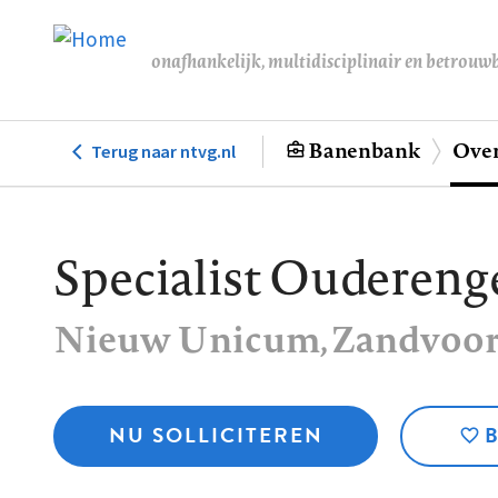
Overslaan
en
onafhankelijk, multidisciplinair en betrouw
naar
de
inhoud
Banenbank
Over
Terug naar ntvg.nl
Hoofdnavigatie
gaan
Specialist Ouderen
Nieuw Unicum
, Zandvoor
NU SOLLICITEREN