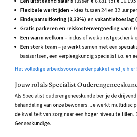
Een uitstekend salaris
tussen € 6.631 tot € 10.19
Flexibele werktijden
– kies tussen 24 en 32 uur pe
Eindejaarsuitkering (8,33%) en vakantietoeslag 
Gratis parkeren en reiskostenvergoeding
van € 0
Een warm welkom
– inclusief welkomstgeschenk e
Een sterk team
– je werkt samen met een speciali
basisartsen, een verpleegkundig specialist i.o. en 
Het volledige arbeidsvoorwaardenpakket vind je hier!
Jouw rol als Specialist Ouderengeneeskun
Als Specialist ouderengeneeskunde ben je de drijvend
behandeling van onze bewoners. Je werkt multidisciplin
de kwaliteit van zorg naar een hoger niveau te tillen
Geneeskundige.