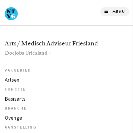
Overslaan
en
MENU
naar
de
inhoud
Arts / Medisch Adviseur Friesland
gaan
Docjobs, Friesland
VAKGEBIED
Artsen
FUNCTIE
Basisarts
BRANCHE
Overige
AANSTELLING