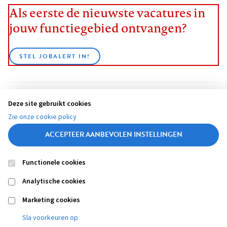
Als eerste de nieuwste vacatures in
jouw functiegebied ontvangen?
STEL JOBALERT IN!
Deze site gebruikt cookies
BEKIJK ALLE VACATURES
Zie onze cookie policy
ACCEPTEER AANBEVOLEN INSTELLINGEN
Functionele cookies
Contact
Colofon
Disclaimer
Privacy
About us
Analytische cookies
Footer
navigation
Marketing cookies
Sla voorkeuren op