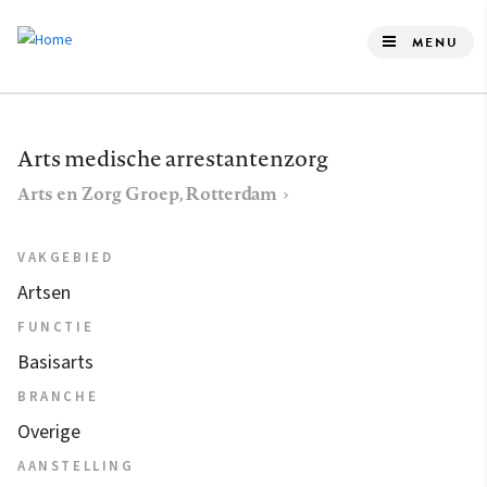
Overslaan
en
MENU
naar
de
inhoud
Arts medische arrestantenzorg
gaan
Arts en Zorg Groep, Rotterdam
VAKGEBIED
Artsen
FUNCTIE
Basisarts
BRANCHE
Overige
AANSTELLING