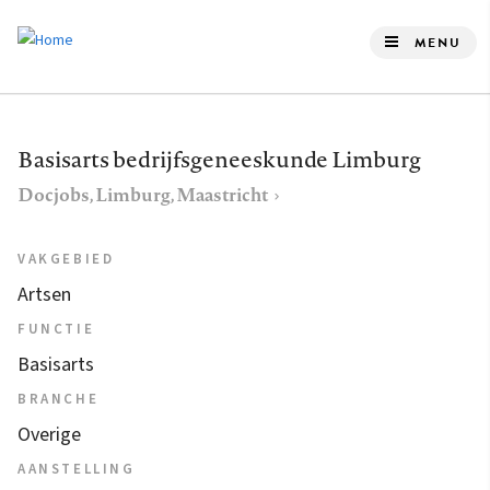
Overslaan
en
MENU
naar
de
inhoud
Basisarts bedrijfsgeneeskunde Limburg
gaan
Docjobs, Limburg, Maastricht
VAKGEBIED
Artsen
FUNCTIE
Basisarts
BRANCHE
Overige
AANSTELLING