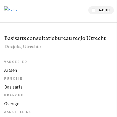
Overslaan
en
MENU
naar
de
inhoud
Basisarts consultatiebureau regio Utrecht
gaan
Docjobs, Utrecht
VAKGEBIED
Artsen
FUNCTIE
Basisarts
BRANCHE
Overige
AANSTELLING