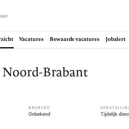
baar
zicht
Vacatures
Bewaarde vacatures
Jobalert
 Noord-Brabant
BRANCHE
AANSTELLIN
Onbekend
Tijdelijk die