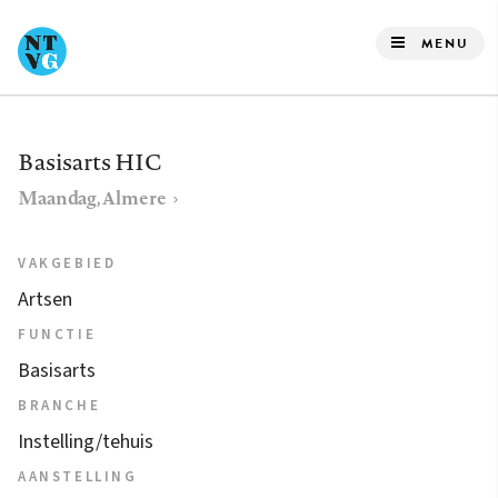
Overslaan
en
MENU
naar
de
inhoud
Basisarts HIC
gaan
Maandag, Almere
VAKGEBIED
Artsen
FUNCTIE
Basisarts
BRANCHE
Instelling/tehuis
AANSTELLING