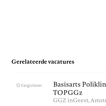
Gerelateerde vacatures
Basisarts Polikli
Eergisteren
TOPGGz
GGZ inGeest
, Ams