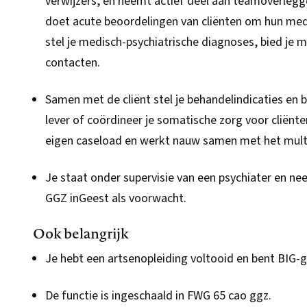
verwijzers, en neemt actief deel aan teamoverleg
doet acute beoordelingen van cliënten om hun medis
stel je medisch-psychiatrische diagnoses, bied je 
contacten.
Samen met de cliënt stel je behandelindicaties en 
lever of coördineer je somatische zorg voor cliënte
eigen caseload en werkt nauw samen met het multid
Je staat onder supervisie van een psychiater en ne
GGZ inGeest als voorwacht.
Ook belangrijk
Je hebt een artsenopleiding voltooid en bent BIG-ge
De functie is ingeschaald in FWG 65 cao ggz.