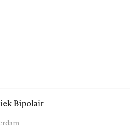
niek Bipolair
terdam