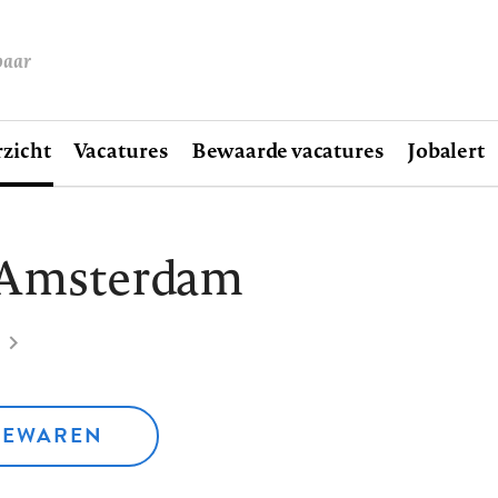
baar
zicht
Vacatures
Bewaarde vacatures
Jobalert
e Amsterdam
BEWAREN