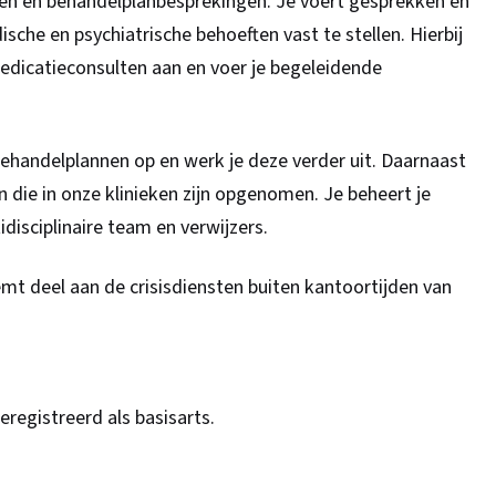
gen en behandelplanbesprekingen. Je voert gesprekken en
che en psychiatrische behoeften vast te stellen. Hierbij
medicatieconsulten aan en voer je begeleidende
behandelplannen op en werk je deze verder uit. Daarnaast
n die in onze klinieken zijn opgenomen. Je beheert je
isciplinaire team en verwijzers.
emt deel aan de crisisdiensten buiten kantoortijden van
registreerd als basisarts.