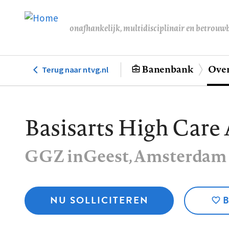
Overslaan
en
onafhankelijk, multidisciplinair en betrouw
naar
de
inhoud
Banenbank
Over
Terug naar ntvg.nl
Hoofdnavigatie
gaan
Basisarts High Car
GGZ inGeest
, Amsterdam
NU SOLLICITEREN