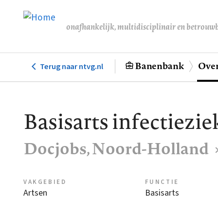
Overslaan
en
onafhankelijk, multidisciplinair en betrouw
naar
de
inhoud
Banenbank
Over
Terug naar ntvg.nl
Hoofdnavigatie
gaan
Basisarts infectiezi
Docjobs, Noord-Holland
VAKGEBIED
FUNCTIE
Artsen
Basisarts