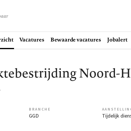
baar
zicht
Vacatures
Bewaarde vacatures
Jobalert
ektebestrijding Noord-
BRANCHE
AANSTELLIN
GGD
Tijdelijk die