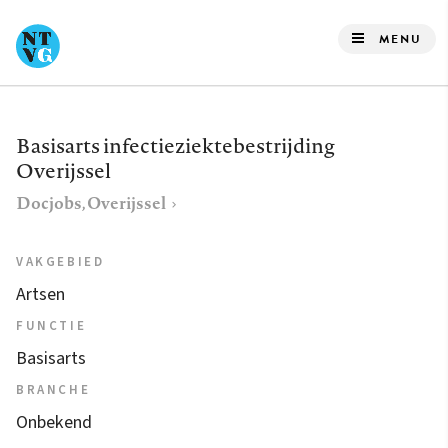
Overslaan
en
MENU
naar
de
inhoud
Basisarts infectieziektebestrijding
gaan
Overijssel
Docjobs, Overijssel
VAKGEBIED
Artsen
FUNCTIE
Basisarts
BRANCHE
Onbekend