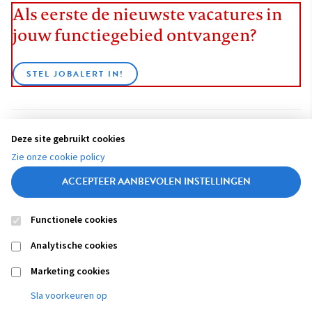
Als eerste de nieuwste vacatures in
jouw functiegebied ontvangen?
STEL JOBALERT IN!
Deze site gebruikt cookies
BEKIJK ALLE VACATURES
Zie onze cookie policy
ACCEPTEER AANBEVOLEN INSTELLINGEN
Functionele cookies
Contact
Colofon
Disclaimer
Privacy
About us
Analytische cookies
Footer
navigation
Marketing cookies
Sla voorkeuren op