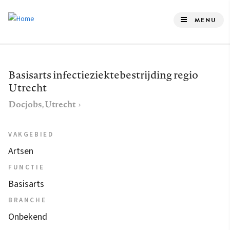
Overslaan
en
MENU
naar
de
inhoud
Basisarts infectieziektebestrijding regio
gaan
Utrecht
Docjobs, Utrecht
VAKGEBIED
Artsen
FUNCTIE
Basisarts
BRANCHE
Onbekend