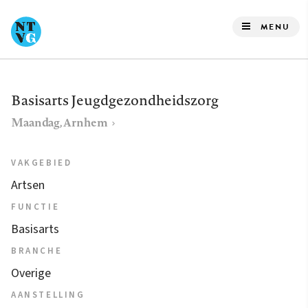
Overslaan
en
MENU
naar
de
inhoud
Basisarts Jeugdgezondheidszorg
gaan
Maandag, Arnhem
VAKGEBIED
Artsen
FUNCTIE
Basisarts
BRANCHE
Overige
AANSTELLING