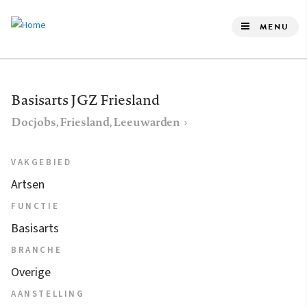
Overslaan
en
MENU
naar
de
inhoud
Basisarts JGZ Friesland
gaan
Docjobs, Friesland, Leeuwarden
VAKGEBIED
Artsen
FUNCTIE
Basisarts
BRANCHE
Overige
AANSTELLING