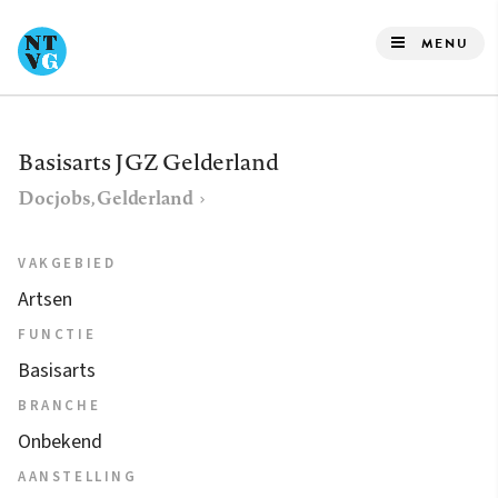
Overslaan
en
MENU
naar
de
inhoud
Basisarts JGZ Gelderland
gaan
Docjobs, Gelderland
VAKGEBIED
Artsen
FUNCTIE
Basisarts
BRANCHE
Onbekend
AANSTELLING