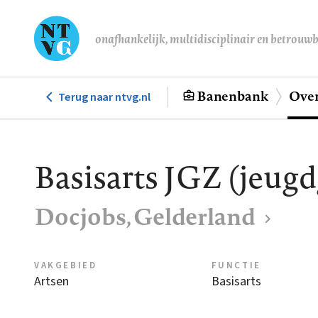
Overslaan
en
onafhankelijk, multidisciplinair en betrouw
naar
de
inhoud
Banenbank
Over
Terug naar ntvg.nl
Hoofdnavigatie
gaan
Basisarts JGZ (jeug
Docjobs, Gelderland
VAKGEBIED
FUNCTIE
Artsen
Basisarts