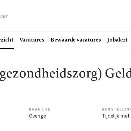
baar
zicht
Vacatures
Bewaarde vacatures
Jobalert
dgezondheidszorg) Gel
BRANCHE
AANSTELLIN
Overige
Tijdelijk met