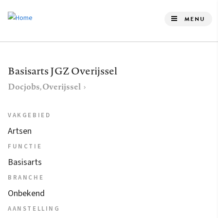
Overslaan
en
MENU
naar
de
inhoud
Basisarts JGZ Overijssel
gaan
Docjobs, Overijssel
VAKGEBIED
Artsen
FUNCTIE
Basisarts
BRANCHE
Onbekend
AANSTELLING