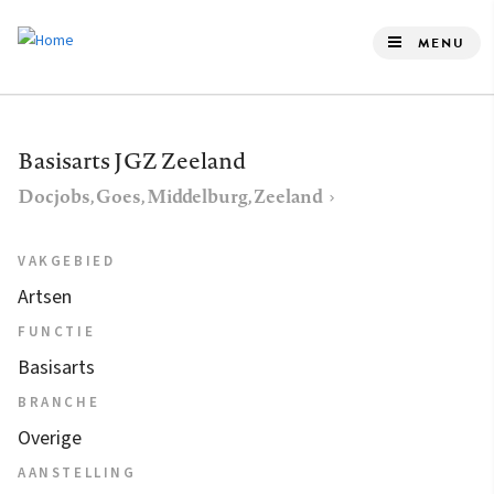
Overslaan
en
MENU
naar
de
inhoud
Basisarts JGZ Zeeland
gaan
Docjobs, Goes, Middelburg, Zeeland
VAKGEBIED
Artsen
FUNCTIE
Basisarts
BRANCHE
Overige
AANSTELLING