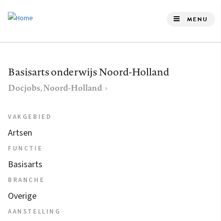
Overslaan
en
MENU
naar
de
inhoud
Basisarts onderwijs Noord-Holland
gaan
Docjobs, Noord-Holland
VAKGEBIED
Artsen
FUNCTIE
Basisarts
BRANCHE
Overige
AANSTELLING