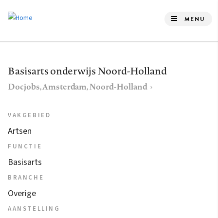
Overslaan
en
MENU
naar
de
inhoud
Basisarts onderwijs Noord-Holland
gaan
Docjobs, Amsterdam, Noord-Holland
VAKGEBIED
Artsen
FUNCTIE
Basisarts
BRANCHE
Overige
AANSTELLING