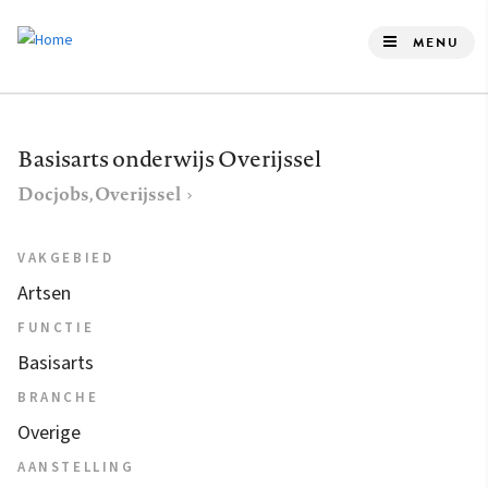
Overslaan
en
MENU
naar
de
inhoud
Basisarts onderwijs Overijssel
gaan
Docjobs, Overijssel
VAKGEBIED
Artsen
FUNCTIE
Basisarts
BRANCHE
Overige
AANSTELLING