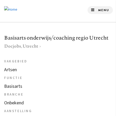
Overslaan
en
MENU
naar
de
inhoud
Basisarts onderwijs/coaching regio Utrecht
gaan
Docjobs, Utrecht
VAKGEBIED
Artsen
FUNCTIE
Basisarts
BRANCHE
Onbekend
AANSTELLING