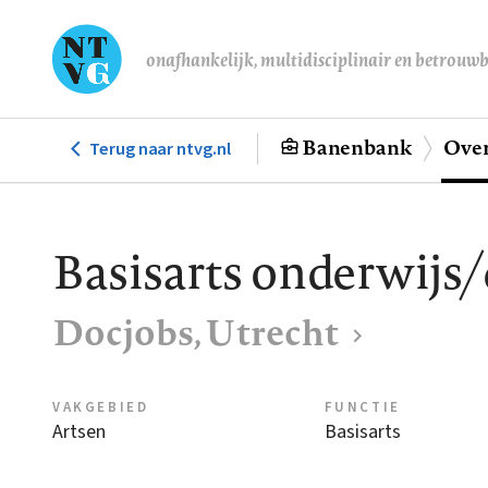
Overslaan
en
onafhankelijk, multidisciplinair en betrouw
naar
de
inhoud
Banenbank
Over
Terug naar ntvg.nl
Hoofdnavigatie
gaan
Basisarts onderwijs/
Docjobs, Utrecht
VAKGEBIED
FUNCTIE
Artsen
Basisarts