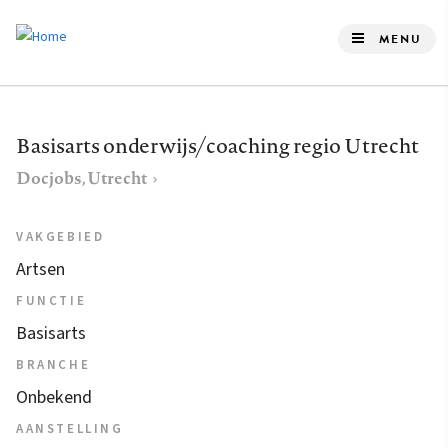
Overslaan
en
MENU
naar
de
inhoud
Basisarts onderwijs/coaching regio Utrecht
gaan
Docjobs, Utrecht
VAKGEBIED
Artsen
FUNCTIE
Basisarts
BRANCHE
Onbekend
AANSTELLING